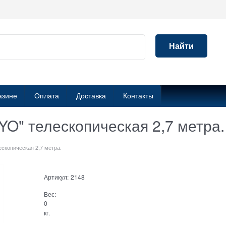
Найти
азине
Оплата
Доставка
Контакты
YO" телескопическая 2,7 метра.
ескопическая 2,7 метра.
Артикул:
2148
Вес:
0
кг.